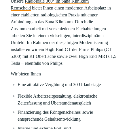
Unsere
Radiologie 360° im Sana Klinikum
Remscheid
bietet Ihnen einen modernen Arbeitsplatz in
einer etablierten radiologischen Praxis mit enger
Anbindung an das Sana Klinikum. Durch die
Zusammenarbeit mit verschiedenen Fachabteilungen
arbeiten Sie in einem vielseitigen, interdisziplinären
Umfeld. Im Rahmen der diesjährigen
Modernisierung
installieren wir ein
High-End-CT
der Firma
Philips (CT
5300)
mit
KI-Oberfläche
sowie zwei
High-End-MRTs 1,5
Tesla
– ebenfalls von
Philips
.
Wir bieten Ihnen
Eine
attraktive
Vergütung und
30 Urlaubstage
Flexible Arbeitszeitgestaltung, elektronische
Zeiterfassung
und
Überstundenausgleich
Finanzierung des Röntgenscheines
sowie
entsprechende
Gehaltsentwicklung
Interne und externe Fort- und