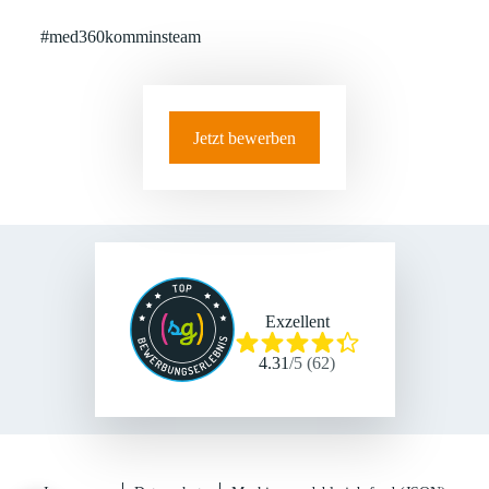
#med360komminsteam
Jetzt bewerben
Exzellent
4.31
/
5
(
62
)